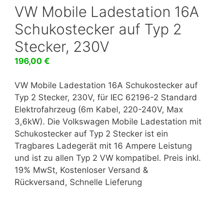
Warning
: Trying to access array offset on false in
/
VW Mobile Ladestation 16A
Schukostecker auf Typ 2
Warning
: Trying to access array offset on false in
/
Stecker, 230V
Warning
: Trying to access array offset on false in
/
196,00
€
Warning
: Trying to access array offset on false in
/
VW Mobile Ladestation 16A Schukostecker auf
Typ 2 Stecker, 230V, für IEC 62196-2 Standard
Warning
: Trying to access array offset on false in
/
Elektrofahrzeug (6m Kabel, 220-240V, Max
3,6kW). Die Volkswagen Mobile Ladestation mit
Warning
: Trying to access array offset on false in
/
Schukostecker auf Typ 2 Stecker ist ein
Tragbares Ladegerät mit 16 Ampere Leistung
Warning
: Trying to access array offset on false in
/
und ist zu allen Typ 2 VW kompatibel. Preis inkl.
19% MwSt, Kostenloser Versand &
Warning
: Trying to access array offset on false in
/
Rückversand, Schnelle Lieferung
Warning
: Trying to access array offset on false in
/