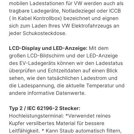
mobilen Ladestationen für VW werden auch als
Warning
: Trying to access array offset on false in
/
tragbare Ladegeräte, Notladeziegel oder ICCB
( In Kabel Kontrollbox) bezeichnet und eignen
Warning
: Trying to access array offset on false in
/
sich zum Laden Ihres VW Elektrofahrzeugs an
jeder Schukosteckdose.
Warning
: Trying to access array offset on false in
/
LCD-Display und LED-Anzeige:
Mit dem
Warning
: Trying to access array offset on false in
/
großen LCD-Bildschirm und der LED-Anzeige
des EV-Ladegeräts können wir den Ladestatus
Warning
: Trying to access array offset on false in
/
überprüfen und Echtzeitdaten auf einen Blick
sehen, wie den tatsächlichen Ladestrom und
Warning
: Trying to access array offset on false in
/
die Ladespannung, die aktuelle Temperatur und
andere informative Datenwerte.
Typ 2 / IEC 62196-2 Stecker:
Hochleistungsterminal: *Verwendet reines
Kupfer versilbertes Material für bessere
Leitfähigkeit. * Kann Staub automatisch filtern,