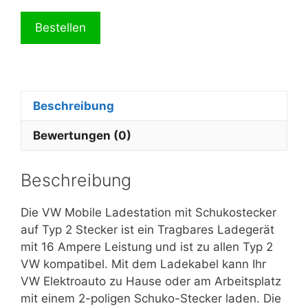
Warning
: Trying to access array offset on false in
/
Bestellen
Warning
: Trying to access array offset on false in
/
Warning
: Trying to access array offset on false in
/
Beschreibung
Warning
: Trying to access array offset on false in
/
Bewertungen (0)
Warning
: Trying to access array offset on false in
/
Beschreibung
Warning
: Trying to access array offset on false in
/
Die VW Mobile Ladestation mit Schukostecker
Warning
: Trying to access array offset on false in
/
auf Typ 2 Stecker ist ein Tragbares Ladegerät
mit 16 Ampere Leistung und ist zu allen Typ 2
Warning
: Trying to access array offset on false in
/
VW kompatibel. Mit dem Ladekabel kann Ihr
VW Elektroauto zu Hause oder am Arbeitsplatz
Warning
: Trying to access array offset on false in
/
mit einem 2-poligen Schuko-Stecker laden. Die